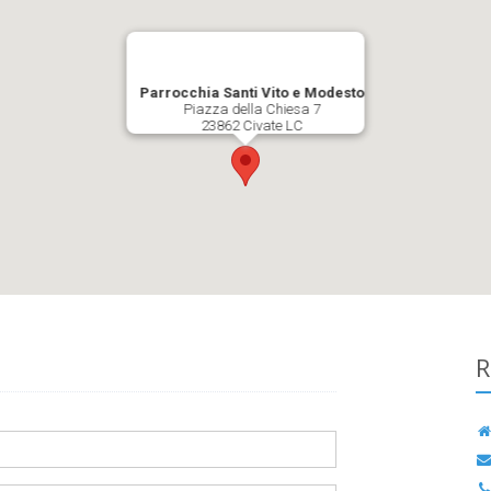
Parrocchia Santi Vito e Modesto
Piazza della Chiesa 7
23862 Civate LC
R