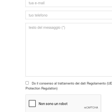
E-
mail
Telefono
Messaggio
Do il consenso al trattamento dei dati Regolamento (
Protection Regulation)