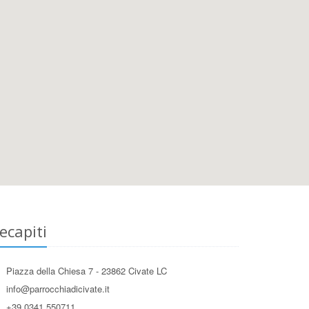
ecapiti
Piazza della Chiesa 7 - 23862 Civate LC
info@parrocchiadicivate.it
+39 0341 550711